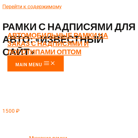
Перейти к содержимому
РАМКИ С НАДПИСЯМИ ДЛЯ
АВТОМОБИЛЬНЫЕ РАМКИ НА
АВТО: «ИЗВЕСТНЫЙ
ЗАКАЗ С НАДПИСЯМИ И
САЙТ»
ЛОГОТИПАМИ ОПТОМ
MAIN MENU
Главная
/
Мужские рамки
/ Рамки с надписями для
авто: «Известный сайт»
1500
₽
Даже музыка зазвучала