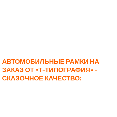
сколько недоумевающих взглядов собрала девушка,
кто знает, что это за сайт, тот знает. Проездив
неделю, она обнаружила причину такого внимания,
немного удивилась. К сожалению после этого, друга я
больше не видел. Надеюсь с ним все хорошо, и
девушка не использовала рамку по назначению не
предусмотренным производством, дав ей по голове.
АВТОМОБИЛЬНЫЕ РАМКИ НА
ЗАКАЗ ОТ «Т-ТИПОГРАФИЯ» –
СКАЗОЧНОЕ КАЧЕСТВО:
Использование ABS-пластика при
производстве гарантирует гибкость и
эластичность автомобильной рамки.
Технология UV-печати обеспечивает