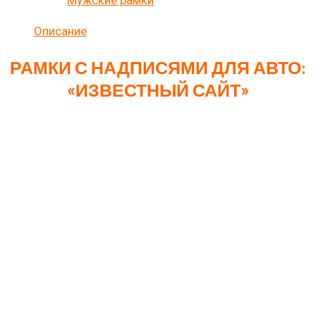
Категория:
Мужские рамки
Описание
РАМКИ С НАДПИСЯМИ ДЛЯ АВТО:
«ИЗВЕСТНЫЙ САЙТ»
Рамки с надписями для авто: «Известный сайт,
называть нельзя». Добро пожаловать к нам в магазин,
где вы сможете открыть для себя ошеломляющий
ассортимент номерных рамок для вашего авто! У нас
вы найдете великолепные узоры, остроумные надписи
и слоганы и офигенные изображения. Если вам по
душе элегантность, смело выбирайте шикарные
черные рамки — они придадут вашей тачке особый
шарм и статус. Или же освежите ее образ
белоснежными рамками, которые тоже просто бомба!
И не волнуйтесь, даже если ваш выбор падет на белый