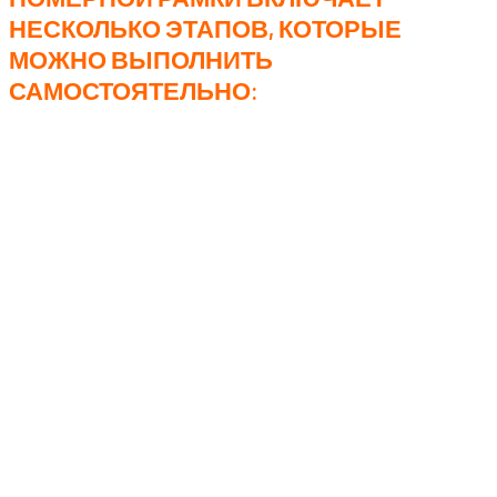
НЕСКОЛЬКО ЭТАПОВ, КОТОРЫЕ
МОЖНО ВЫПОЛНИТЬ
САМОСТОЯТЕЛЬНО:
Начните процедуру с осторожного
демонтажа элемента с вашей надписью.
После этого прочно закрепите базу рамки на
автомобиле и разместите в ней номерной
знак.
Заключительный этап – аккуратно верните на
место декоративный элемент, обращая
пристальное внимание на крепежные
защелки.
Честно? Эту рамку делал для подруги друга, правда
она об этом не знала. Создали дизайн, напечатали, и
тихой ночью повесили на автомобиль. Знали бы вы,