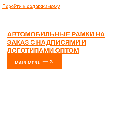
Перейти к содержимому
НОМЕРНАЯ РАМКА НА
АВТОМОБИЛЬНЫЕ РАМКИ НА
ЗАКАЗ “ОБНУЛИСЬ,
ЗАКАЗ С НАДПИСЯМИ И
ЗАРАЗА”
ЛОГОТИПАМИ ОПТОМ
MAIN MENU
Главная
/
Мужские рамки
/ Номерная рамка на заказ
“Обнулись, зараза”