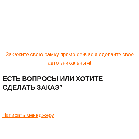
ДОСТАВКА И ОПЛАТА
Розничные заказы обычно отправляем СДЭКом, или
передаем автобусом. Оплата проста как мир, если вы
физ лицо, оплату примем на карту. Юр лицам доступен
варианты оплаты по счету.
Закажите свою рамку прямо сейчас и сделайте свое
авто уникальным!
ЕСТЬ ВОПРОСЫ ИЛИ ХОТИТЕ
СДЕЛАТЬ ЗАКАЗ?
Напишите нам в WhatsApp
Написать менеджеру