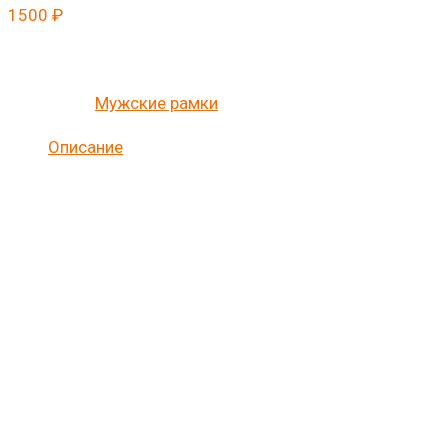
1500
₽
Опереди вирус, закажи рамку!
Категория:
Мужские рамки
Описание
НОМЕРНАЯ РАМКА НА ЗАКАЗ
“ОБНУЛИСЬ, ЗАРАЗА”
Номерная рамка на заказ с любой надписью в нашем
магазине! Одна из таких популярных фраз —
“Обнулись, зараза», актуальна во время любых
пандемий! Заказывайте рамку с надписью про заразу
заранее!
Количество: 2 штуки