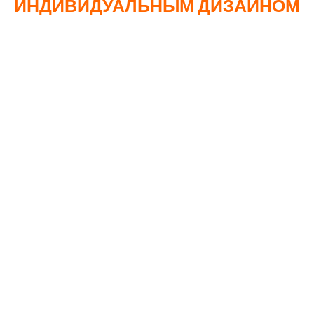
ИНДИВИДУАЛЬНЫМ ДИЗАЙНОМ
АВТОПАРКИ И ТРАНСПОРТНЫЕ
КОМПАНИИ
Для крупных автопарков рамки с логотипом компании
становятся элементом корпоративного стиля.
СЛУЖБЫ ТАКСИ
Таксопарки могут использовать рамки для
размещения контактной информации и рекламы своих
услуг.
ГРУЗОПЕРЕВОЗЧИКИ
Компании, занимающиеся грузоперевозками, могут
разместить на рамках номера телефона и