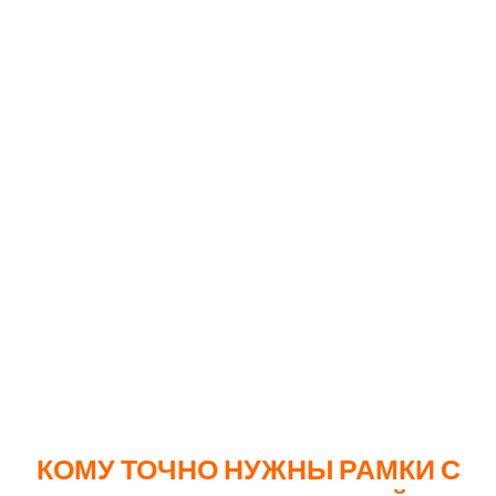
50-100
285
100-300
198
300-500
173
Сроки изготовления: 2-5 рабочих дней
Обращаем ваше внимание, что указанные цены
действительны на момент публикации материала и
могут быть скорректированы. Если цена изменится, ее
сообщит менеджер на день размещения вашего
заказа.
КОМУ ТОЧНО НУЖНЫ РАМКИ С