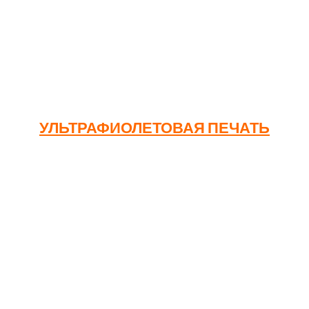
1000
149
Печатная матрица: 16.000₽
Сроки изготовления: 21
рабочий день
УЛЬТРАФИОЛЕТОВАЯ ПЕЧАТЬ