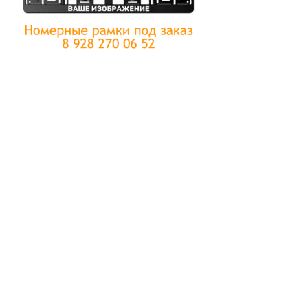
Производство рамок для авто с вашими
индивидуальными надписями и логотипом компании, и
доставкой в Донецкую Народную Республику или
Донецк из Ростова-на-Дону. Автомобильные
номерные рамки с индивидуальным дизайном давно
стали отличным инструментом маркетинга, который
дает объемный канал рекламы за адекватные деньги.
ПРЕИМУЩЕСТВА РЕКЛАМЫ НА
АВТОМОБИЛЬНЫХ РАМКАХ