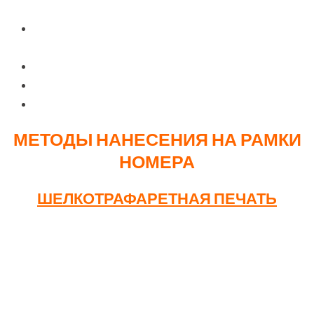
рекламной вставной планкой
Материал изготовления: ABS-пластик +
полипропилен
Вес одного изделия: 163 грамма
Габаритные размеры: 527 х 132 х 10 мм
Упаковка: 50 штук в коробке
МЕТОДЫ НАНЕСЕНИЯ НА РАМКИ
НОМЕРА
ШЕЛКОТРАФАРЕТНАЯ ПЕЧАТЬ