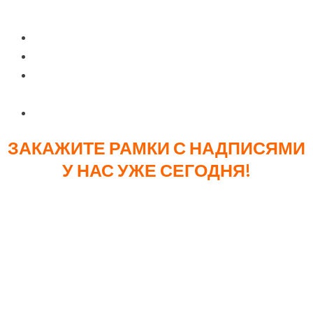
МЫ ГАРАНТИРУЕМ
Устойчивость к механическим повреждениям
Стойкость к УФ-излучению
Сохранение внешнего вида при различных
погодных условиях
Долговечность нанесенного изображения
ЗАКАЖИТЕ РАМКИ С НАДПИСЯМИ
У НАС УЖЕ СЕГОДНЯ!
Рамки для автомобильных номеров с
индивидуальными надписями – это не просто элемент
крепления номера к авто, но и вечный канал рекламы.
Мы предлагаем различные варианты нанесения
изображений, которые подойдут под любой бюджет.
Наша продукция соответствует всем необходимым