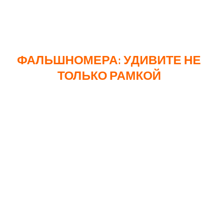
Время изготовления составляет 21 рабочий день. При
этом дополнительно оплачивается печать матрицы
при первом заказе.
ФАЛЬШНОМЕРА: УДИВИТЕ НЕ
ТОЛЬКО РАМКОЙ
Фальшномера представляют собой декоративные
автомобильные номера, используемые для различных
рекламных акций, например, на выставках или
маркетинговых мероприятиях. Они бывают из акрила
или ПВХ.
ФАЛЬШНОМЕРА ИЗ АКРИЛА