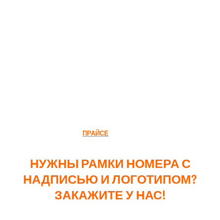
50 шт.
450₽
50-100 шт.
350₽
100-300 шт.
290₽
ОБРАТИТЕ ВНИМАНИЕ, ВСЕ ЦЕНЫ АКТУАЛЬНЫ НА 08.12.2024,
АКТУАЛЬНЫЙ РАСЧЕТ В
ПРАЙСЕ
, ИЛИ СПРОСИТЕ У МЕНЕДЖЕРА,
ОН ПОСЧИТАЕТ, ДЛЯ ТОГО ОН И НУЖЕН ВООБЩЕ НА РАБОТЕ.
НУЖНЫ РАМКИ НОМЕРА С
НАДПИСЬЮ И ЛОГОТИПОМ?
ЗАКАЖИТЕ У НАС!
Выбор метода нанесения и типа рамок для номеров