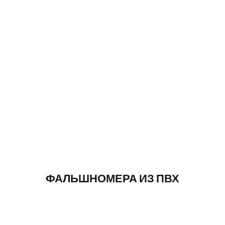
Количество
Цена за штуку
2 шт.
1750₽
4 шт.
1500₽
6-10 шт.
1350₽
от 10 шт.
договорная цена
ФАЛЬШНОМЕРА ИЗ ПВХ