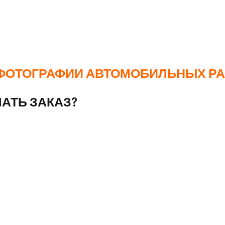
дходящий вам метод нанесения, учитывая свои пожелани
бликации и могут изменяться. При оформлении заказа ре
ФОТОГРАФИИ АВТОМОБИЛЬНЫХ РА
АТЬ ЗАКАЗ?