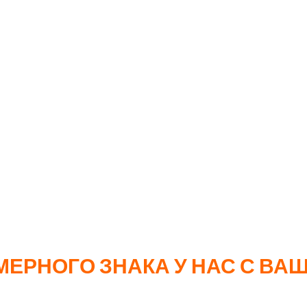
59₽
49₽
тная матрица на первый тираж оплачивается дополнитель
РАМКИ ДЛЯ АВТОМОБИЛЕЙ ОСОБЕННО 
парка
ивидуальность
ний
ЕРНОГО ЗНАКА У НАС С ВА
способ выделить свой автомобиль или провести реклам