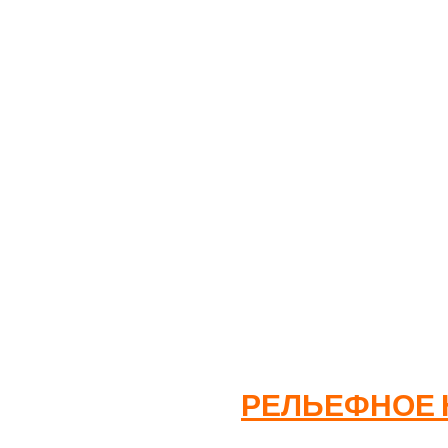
Этот метод оптимален для крупных партий с однотонн
Количество
Цена
300 штук
300-500 штук
От 500 штук
Инди
Срок изготовления: 5-9 рабочих дней
РЕЛЬЕФНОЕ 