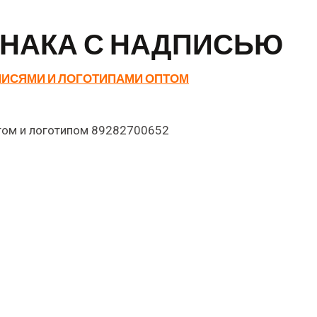
ЗНАКА С НАДПИСЬЮ
ПИСЯМИ И ЛОГОТИПАМИ ОПТОМ
М РАМКИ НОМЕРА С ВАШЕЙ
В мире автомобильного стиля даже небольшие детали и
ант сделать авто уникальным и прорекламировать ваш б
ПРЕИМУЩЕСТВА СОВРЕМЕННЫХ А
оответствии с европейским стандартом и полностью соо
аждая рамка весит всего 163 грамма и имеет стандартны