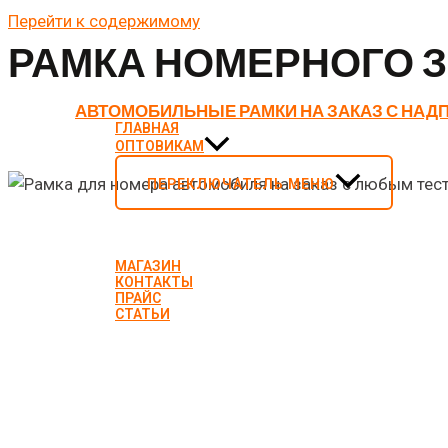
Перейти к содержимому
РАМКА НОМЕРНОГО 
АВТОМОБИЛЬНЫЕ РАМКИ НА ЗАКАЗ С НАД
ИЗГОТОВИ
ГЛАВНАЯ
ОПТОВИКАМ
ПЕРЕКЛЮЧАТЕЛЬ МЕНЮ
Рамки номерного знака с вашими надписями на заказ. 
нашими рамками и вашей надписью, это отличный вари
МАГАЗИН
КОНТАКТЫ
ПРАЙС
ХАРАКТЕРИСТИКИ И 
СТАТЬИ
Современные рамки для автономеров производятся в с
надежная комбинация ABS-пластика и полипропилена. К
автомобили, даже на Китайские.