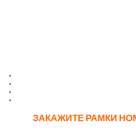
500 штук
1
1000 штук
1
Срок изготовления: 21 рабочий день Примечание: печа
ИНДИВИДУАЛЬНЫЕ 
Корпоративных клиентов для брендирования авто
Автосалонов и дилерских центров
Частных владельцев, желающих подчеркнуть инд
Рекламных агентств для проведения промо-кампа
ЗАКАЖИТЕ РАМКИ НОМ
Автомобильные рамки с надписью – это эффективный 