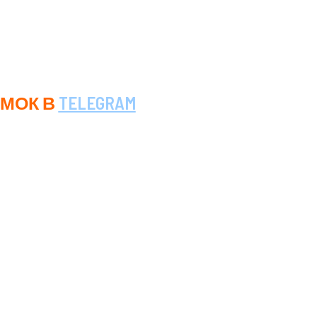
я и бюджет, остальное-наше забота.
комендуется уточнять актуальные расценки и сроки
МОК В
TELEGRAM