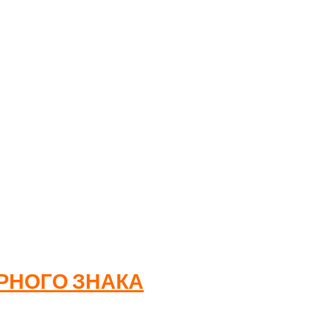
печати большого количества одинаковых изделий.
РНОГО ЗНАКА