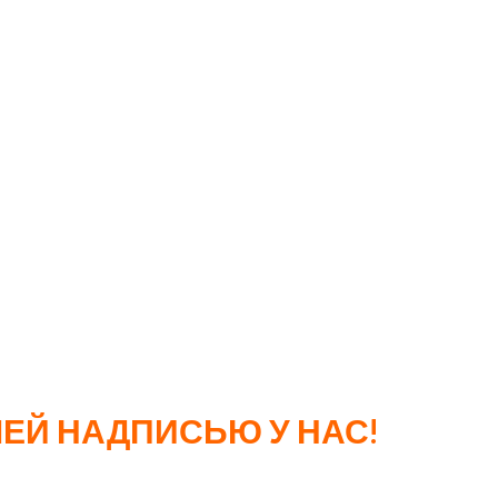
но.
ПОПУЛЯРНЫ СРЕДИ:
ШЕЙ НАДПИСЬЮ У НАС!
ную кампанию. При выборе способа нанесения важно