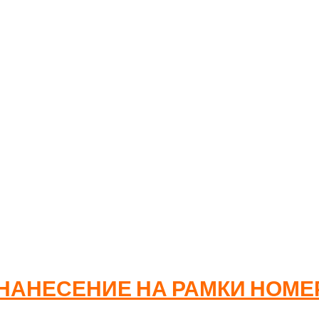
ым дизайном. Особенно эффективен при необходимости 
 за штуку
154₽
136₽
видуально
НАНЕСЕНИЕ НА РАМКИ НОМЕ