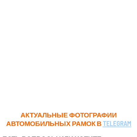
подчеркнуть статус.
При выборе метода нанесения важно учитывать не
только стоимость и сроки изготовления, но и будущие
условия эксплуатации рамок. Независимо от
выбранного метода, качественно изготовленные
рамки обязательно привлекут внимание и будут
служить вам долгое время.
Таким образом, ключевую роль играет целевое
назначение рамок и ваши индивидуальные
предпочтения. Не стоит забывать и о значимости их
внешнего вида и долговечности.
АКТУАЛЬНЫЕ ФОТОГРАФИИ
АВТОМОБИЛЬНЫХ РАМОК В
TELEGRAM