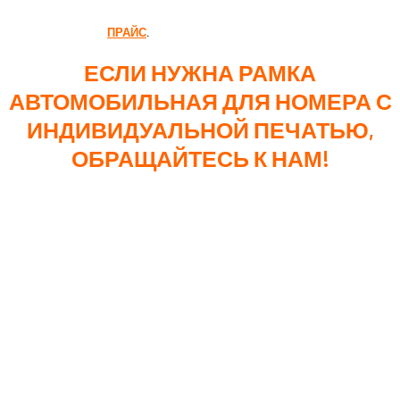
ВНИМАНИЕ! ЦЕНЫ АКТУАЛЬНЫ НА 08.12.2024, ОНИ МОГУТ
ИЗМЕНИТЬСЯ! АКТУАЛЬНЫЙ РАСЧЕТ НА ТИРАЖ У МЕНЕДЖЕРА,
ИЛИ ПО ССЫЛКЕ
ПРАЙС
.
ЕСЛИ НУЖНА РАМКА
АВТОМОБИЛЬНАЯ ДЛЯ НОМЕРА С
ИНДИВИДУАЛЬНОЙ ПЕЧАТЬЮ,
ОБРАЩАЙТЕСЬ К НАМ!
Каждый из описанных методов нанесения
информации на автомобильные рамки имеет свои
уникальные особенности и преимущества.
Ультрафиолетовая печать подойдет вам, если вы
желаете получить яркие и долгосрочные
изображения. Шелкотрафаретная печать – наилучший
выбор для крупных тиражей, обеспечивающий
экономию средств, при неизменно высоком качестве.
Рельефное нанесение позволит выделиться и