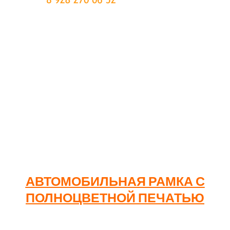
Рамка автомобильная для номера с надписью на
заказ – не просто подномерник, который держит ваш
номер, чтобы он не отвалился., но и отличное решение
для бизнеса, стремящегося повысить узнаваемость
своей марки. Давайте мы, как производители
расскажем, какие существуют методы нанесения на
автомобильные рамки, их преимущества и
особенности.
АВТОМОБИЛЬНАЯ РАМКА С
ПОЛНОЦВЕТНОЙ ПЕЧАТЬЮ