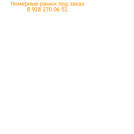
Производство автомобильных рамок на заказ с
вашими надписями и логотипами и доставкой в
Мелитополь из Ростова-на-Дону. Автомобильные
номерные рамки с логотипом компании стали
эффективным способом продвижения. Этот
маркетинговый инструмент особенно актуален для
Мелитополя, где автомобильный трафик растет день
ото дня.
Рамки для номерных знаков – это не просто элемент
автомобильного декора. Это мощный инструмент
рекламы, который работает 24/7, привлекая внимание