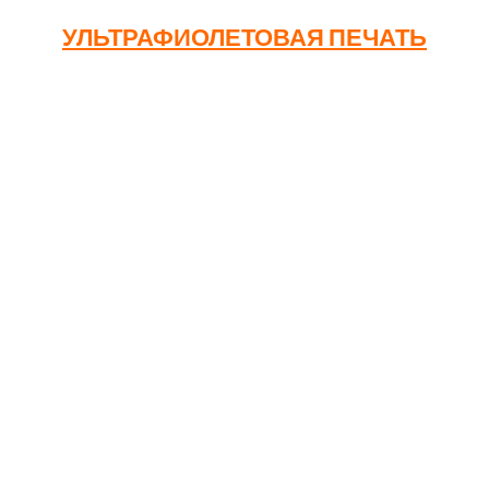
УЛЬТРАФИОЛЕТОВАЯ ПЕЧАТЬ
УФ-печать – современная технология, позволяющая
создавать яркие, многоцветные изображения с