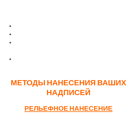
Мы предлагаем рамки европейского стандарта,
полностью соответствующие ГОСТу:
Размеры: 527 х 132 х 10 мм
Вес одной рамки: 163 грамма
Материал: комбинация ABS-пластика и
полипропилена
Упаковка: стандартная фасовка по 50 штук в
коробке
МЕТОДЫ НАНЕСЕНИЯ ВАШИХ
НАДПИСЕЙ
РЕЛЬЕФНОЕ НАНЕСЕНИЕ