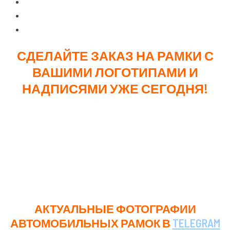
Корпоративные автопарки
Автошколы
Станции технического обслуживания
СДЕЛАЙТЕ ЗАКАЗ НА РАМКИ С
ВАШИМИ ЛОГОТИПАМИ И
НАДПИСЯМИ УЖЕ СЕГОДНЯ!
Автомобильные рамки с логотипом в Мелитополе –
новый канал рекламы для вашей компании, который
будет работать на вас ежедневно. Благодаря
различным методам нанесения и гибкой ценовой
политике, мы можем предложить решение для
любого бюджета и масштаба бизнеса.
АКТУАЛЬНЫЕ ФОТОГРАФИИ
АВТОМОБИЛЬНЫХ РАМОК В
TELEGRAM