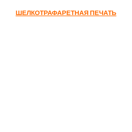
ШЕЛКОТРАФАРЕТНАЯ ПЕЧАТЬ
Шелкография – классический метод нанесения,
обеспечивающий отличное качество при больших